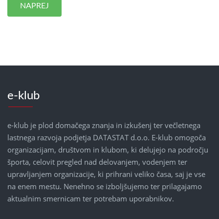
NAPREJ
e-klub
e-klub je plod domačega znanja in izkušenj ter večletnega
lastnega razvoja podjetja DATASTAT d.o.o. E-klub omogoča
organizacijam, društvom in klubom, ki delujejo na področju
športa, celovit pregled nad delovanjem, vodenjem ter
upravljanjem organizacije, ki prihrani veliko časa, saj je vse
na enem mestu. Nenehno se izboljšujemo ter prilagajamo
aktualnim smernicam ter potrebam uporabnikov.